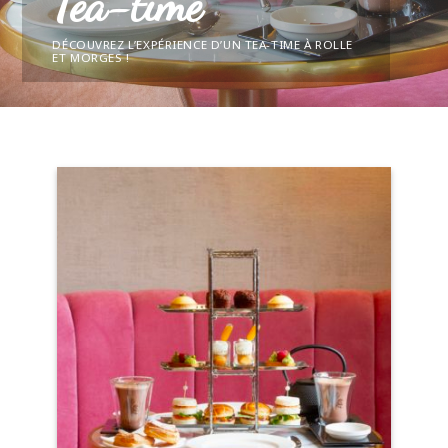
Tea-time
DÉCOUVREZ L’EXPÉRIENCE D’UN TEA-TIME À ROLLE
ET MORGES !