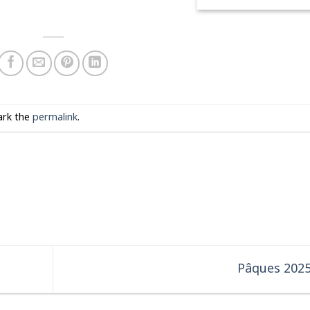
prix :
CHF 35.0
à
CHF 52.0
ark the
permalink
.
Pâques 202