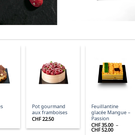
+
+
es
Pot gourmand
Feuillantine
aux framboises
glacée Mangue –
Passion
CHF
22.50
CHF
35.00
–
Plage
CHF
52.00
de