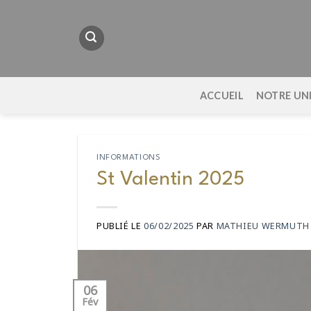
Passer
au
contenu
ACCUEIL
NOTRE UN
INFORMATIONS
St Valentin 2025
PUBLIÉ LE
06/02/2025
PAR
MATHIEU WERMUTH
06
Fév