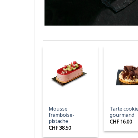
+
+
e magnétique
Mousse
Tarte cooki
nés
framboise-
gourmand
pistache
1.50
–
CHF
16.00
Plage
09.00
CHF
38.50
de
prix :