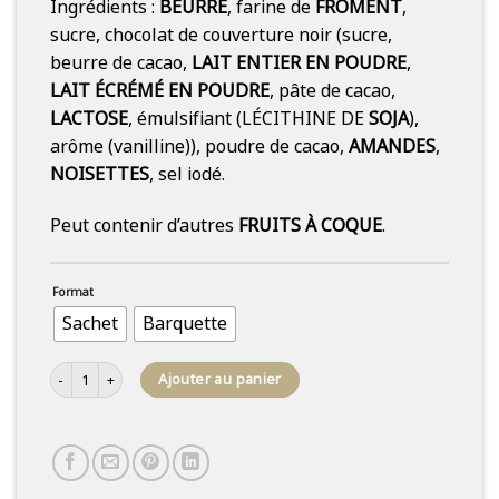
Ingrédients :
BEURRE
, farine de
FROMENT
,
sucre, chocolat de couverture noir (
sucre,
beurre de cacao,
LAIT ENTIER EN POUDRE
,
LAIT ÉCRÉMÉ EN POUDRE
, pâte de cacao,
LACTOSE
, émulsifiant (LÉCITHINE DE
SOJA
),
arôme (vanilline)), poudre de cacao,
AMANDES
,
NOISETTES
, sel iodé.
Peut contenir d’autres
FRUITS À COQUE
.
Format
Sachet
Barquette
quantité de Minis sablés - Assortiment
Ajouter au panier