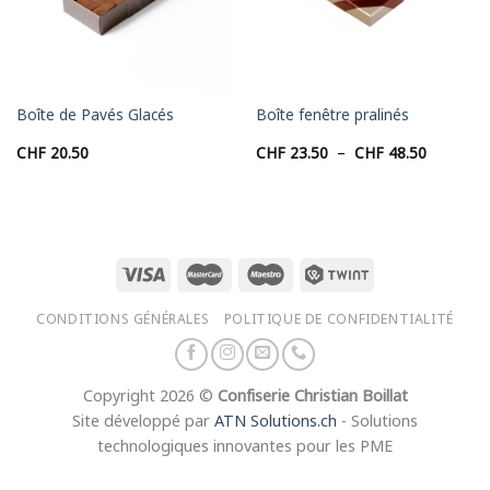
Boîte de Pavés Glacés
Boîte fenêtre pralinés
Plage
CHF
20.50
CHF
23.50
–
CHF
48.50
de
prix :
.00
CHF 23.5
à
.00
CHF 48.5
CONDITIONS GÉNÉRALES
POLITIQUE DE CONFIDENTIALITÉ
Copyright 2026 ©
Confiserie Christian Boillat
Site développé par
ATN Solutions.ch
- Solutions
technologiques innovantes pour les PME