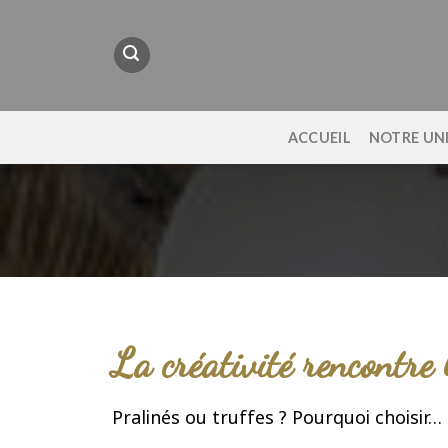
Passer
au
contenu
ACCUEIL
NOTRE UN
La créativité rencontre l
Pralinés ou truffes ? Pourquoi choisir…