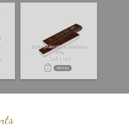
Boîte plaquette Sélection
s
71%
Plage
0
CHF
14.50
de
prix :
Aperçu
+
CHF 23.50
à
CHF 48.50
nts