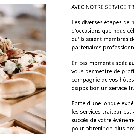
choisies
choisies
AVEC NOTRE SERVICE T
sur
sur
la
la
Les diverses étapes de 
page
page
d'occasions que nous cé
du
du
qu'ils soient membres d
produit
produit
partenaires professionn
En ces moments spéciau
vous permettre de prof
compagnie de vos hôtes 
disposition un service t
Forte d'une longue expé
les services traiteur es
succès de votre événeme
pour obtenir de plus am