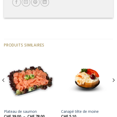
PRODUITS SIMILAIRES
Plateau de saumon
Canapé tête de moine
Plage
CHF
39.00
–
CHF
78.00
CHF
5.10