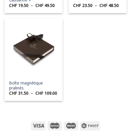
Lausanne »
Plage
Plage
CHF
19.50
–
CHF
49.50
CHF
23.50
–
CHF
48.50
de
de
prix :
prix :
CHF 19.50
CHF 2
à
à
CHF 49.50
CHF 4
Boîte magnétique
pralinés
Plage
CHF
31.50
–
CHF
109.00
de
prix :
CHF 31.50
à
CHF 109.00