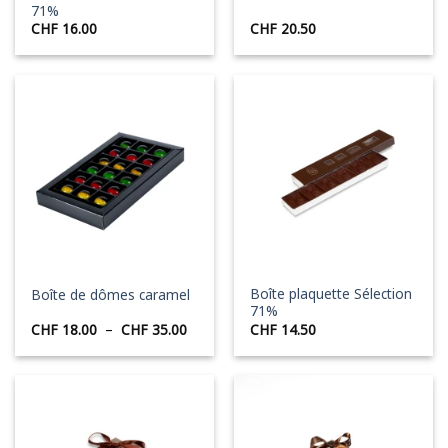
71%
CHF
16.00
CHF
20.50
Boîte plaquette Sélection
Boîte de dômes caramel
71%
Plage
CHF
18.00
–
CHF
35.00
CHF
14.50
de
prix :
CHF 18.00
à
CHF 35.00