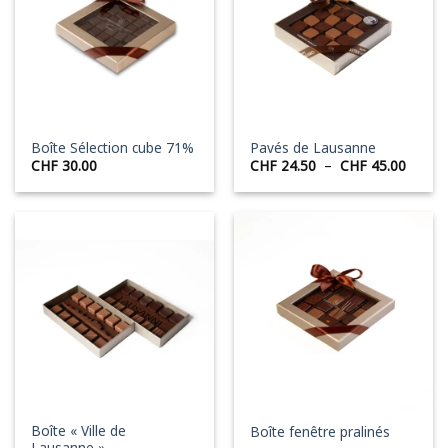
Boîte Sélection cube 71%
Pavés de Lausanne
Plage
CHF
30.00
CHF
24.50
–
CHF
45.00
de
prix :
CHF 2
à
CHF 4
Boîte « Ville de
Boîte fenêtre pralinés