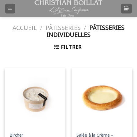
Passer
au
contenu
ACCUEIL
/
PÂTISSERIES
/
PÂTISSERIES
INDIVIDUELLES
FILTRER
Salée à la Crème –
Bircher