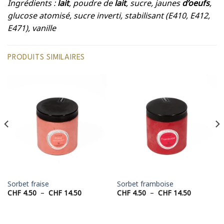
Ingrédients :
lait
, poudre de
lait
, sucre, jaunes
d’oeufs
,
glucose atomisé, sucre inverti, stabilisant (E410, E412,
E471), vanille
PRODUITS SIMILAIRES
Sorbet fraise
Sorbet framboise
Plage
Plage
CHF
4.50
–
CHF
14.50
CHF
4.50
–
CHF
14.50
de
de
prix :
prix :
0
CHF 4.50
CHF 4.50
à
à