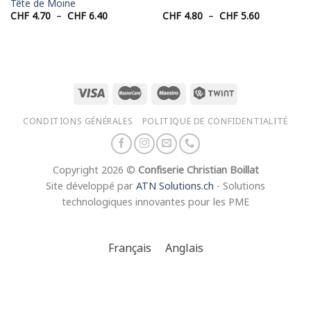
Tête de Moine
Plage
Plage
CHF
4.70
–
CHF
6.40
CHF
4.80
–
CHF
5.60
de
de
prix :
prix :
CHF 4.70
CHF 4.80
à
à
CHF 6.40
CHF 5.60
CONDITIONS GÉNÉRALES
POLITIQUE DE CONFIDENTIALITÉ
Copyright 2026 ©
Confiserie Christian Boillat
Site développé par
ATN Solutions.ch
- Solutions
technologiques innovantes pour les PME
Français
Anglais