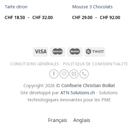
Tarte citron
Mousse 3 Chocolats
Plage
Plage
CHF
18.50
–
CHF
32.00
CHF
29.00
–
CHF
92.00
de
de
prix :
prix :
CHF 18.50
CHF 29.0
à
à
CHF 32.00
CHF 92.0
CONDITIONS GÉNÉRALES
POLITIQUE DE CONFIDENTIALITÉ
Copyright 2026 ©
Confiserie Christian Boillat
Site développé par
ATN Solutions.ch
- Solutions
technologiques innovantes pour les PME
Français
Anglais