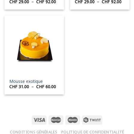
Plage
Plage
CHF
29.00
–
CHF
92.00
CHF
29.00
–
CHF
92.00
de
de
prix :
prix :
CHF 29.00
CHF 2
à
à
CHF 92.00
CHF 9
Mousse exotique
Plage
CHF
31.00
–
CHF
60.00
de
prix :
CHF 31.00
à
CHF 60.00
CONDITIONS GÉNÉRALES
POLITIQUE DE CONFIDENTIALITÉ