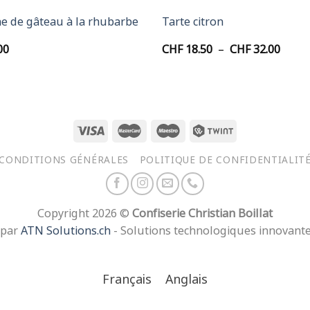
e de gâteau à la rhubarbe
Tarte citron
Plage
00
CHF
18.50
–
CHF
32.00
de
prix :
CHF 1
à
CHF 3
CONDITIONS GÉNÉRALES
POLITIQUE DE CONFIDENTIALIT
Copyright 2026 ©
Confiserie Christian Boillat
 par
ATN Solutions.ch
- Solutions technologiques innovant
Français
Anglais