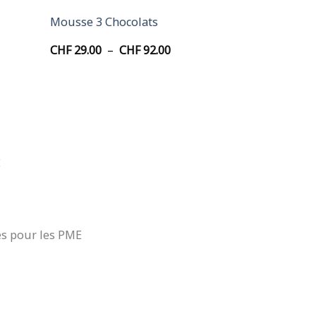
Mousse 3 Chocolats
Plage
CHF
29.00
–
CHF
92.00
de
prix :
8.50
CHF 29.00
à
2.00
CHF 92.00
É
es pour les PME