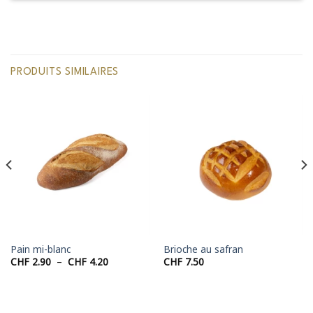
PRODUITS SIMILAIRES
Pain mi-blanc
Brioche au safran
Plage
CHF
2.90
–
CHF
4.20
CHF
7.50
de
prix :
CHF 2.90
à
CHF 4.20