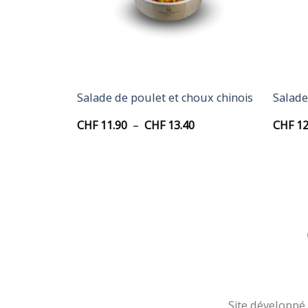
+
+
alamars
Salade de poulet et choux chinois
Salade
Plage
CHF
11.90
–
CHF
13.40
CHF
12
de
prix :
CHF 11.90
à
CHF 13.40
Site développé