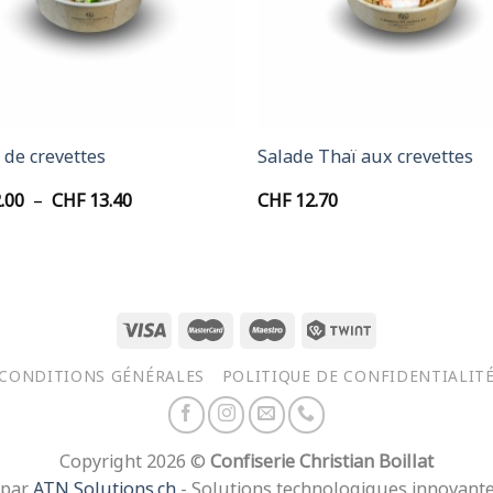
+
 de crevettes
Salade Thaï aux crevettes
Plage
.00
–
CHF
13.40
CHF
12.70
de
prix :
CHF 12.00
à
CHF 13.40
CONDITIONS GÉNÉRALES
POLITIQUE DE CONFIDENTIALIT
Copyright 2026 ©
Confiserie Christian Boillat
 par
ATN Solutions.ch
- Solutions technologiques innovant