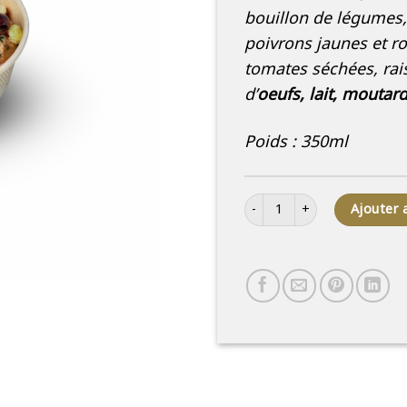
bouillon de légumes, 
poivrons jaunes et r
tomates séchées, rais
d’
oeufs, lait, moutard
Poids : 350ml
quantité de Salade de Taboul
Ajouter 