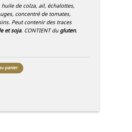
huile de colza, ail, échalottes,
ouges, concentré de tomates,
ins. Peut contenir des traces
e et soja
. CONTIENT du
gluten
.
é
au panier