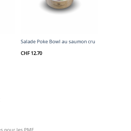
+
Salade Poke Bowl au saumon cru
CHF
12.70
É
es pour les PME