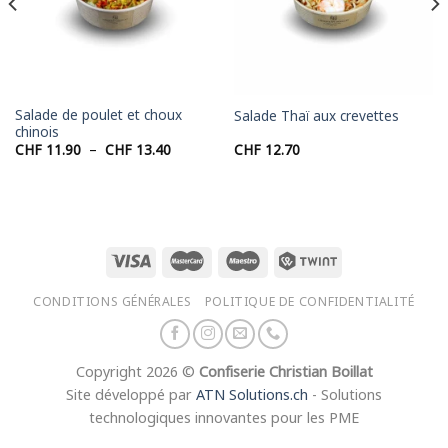
Salade de poulet et choux
Salade Thaï aux crevettes
chinois
Plage
CHF
11.90
–
CHF
13.40
CHF
12.70
de
prix :
CHF 11.90
à
CHF 13.40
CONDITIONS GÉNÉRALES
POLITIQUE DE CONFIDENTIALITÉ
Copyright 2026 ©
Confiserie Christian Boillat
Site développé par
ATN Solutions.ch
- Solutions
technologiques innovantes pour les PME