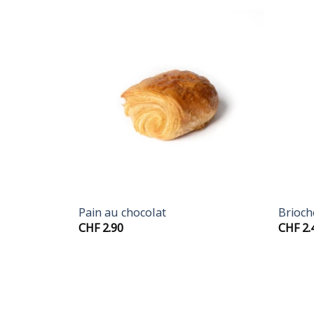
+
+
Pain au chocolat
Brioch
CHF
2.90
CHF
2.