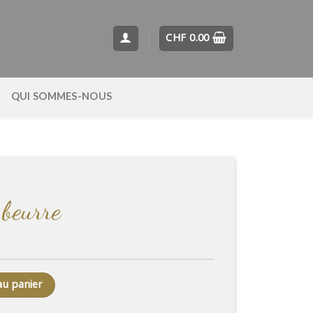
CHF
0.00
QUI SOMMES-NOUS
 beurre
re
au panier