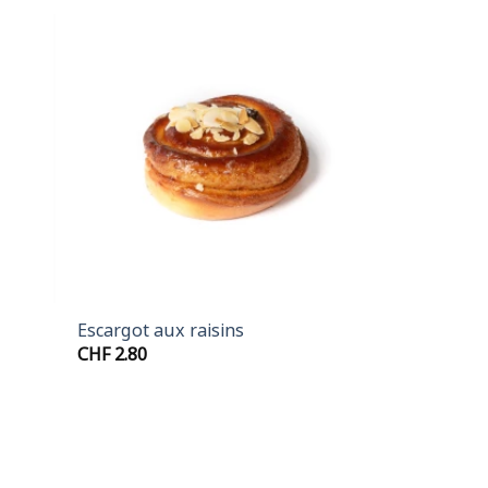
+
Escargot aux raisins
CHF
2.80