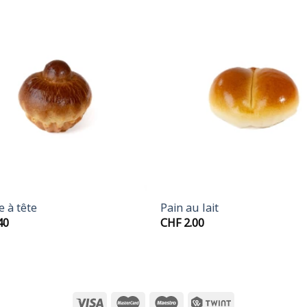
+
e à tête
Pain au lait
40
CHF
2.00