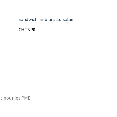
+
Sandwich mi-blanc au salami
CHF
5.70
0
0
É
es pour les PME