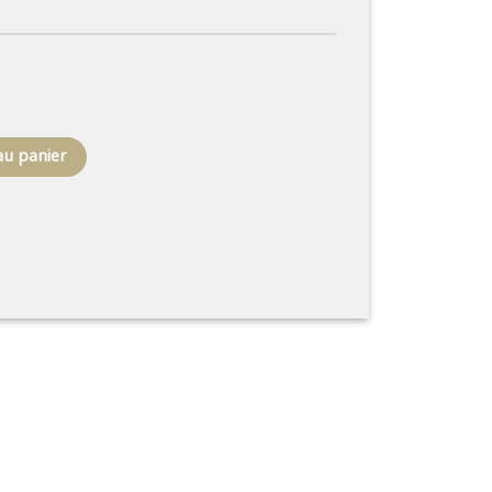
yère
au panier