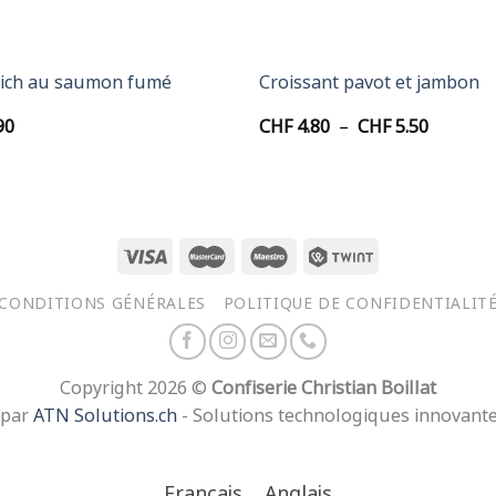
+
ich au saumon fumé
Croissant pavot et jambon
Plage
90
CHF
4.80
–
CHF
5.50
de
prix :
CHF 4.8
à
CHF 5.5
CONDITIONS GÉNÉRALES
POLITIQUE DE CONFIDENTIALIT
Copyright 2026 ©
Confiserie Christian Boillat
 par
ATN Solutions.ch
- Solutions technologiques innovant
Français
Anglais