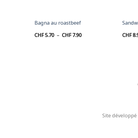
+
+
Bagna au roastbeef
Sandw
age
Plage
CHF
5.70
–
CHF
7.90
CHF
8.
de
x :
prix :
F 5.70
CHF 5.70
à
F 7.90
CHF 7.90
Site développé