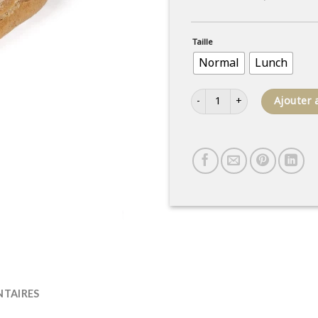
Taille
Normal
Lunch
quantité de Sandwich au gru
Ajouter 
TAIRES